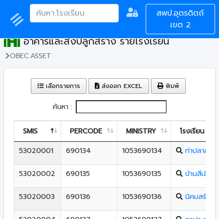
สพป.อุตรดิตถ์
เขต 2
อาคารและสิ่งปลูกสร้าง รายโรงเรียน
.
OBEC.ASSET
เลือกรายการ
ส่งออก EXCEL
พิมพ์
ค้นหา :
SMIS
PERCODE
MINISTRY
โรงเรียน
53020001
690134
1053690134
ท่าปลาอนุส
53020002
690135
1053690135
บ้านสีเสียดบ
53020003
690136
1053690136
นิคมสร้างต