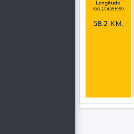
Longitude
100.294851959
58.2 KM.