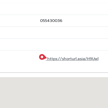
055430036
https://shorturl.asia/H9Uwl