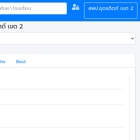
สพป.อุตรดิตถ์ เขต 2
ตถ์ เขต 2
เศษ
Best