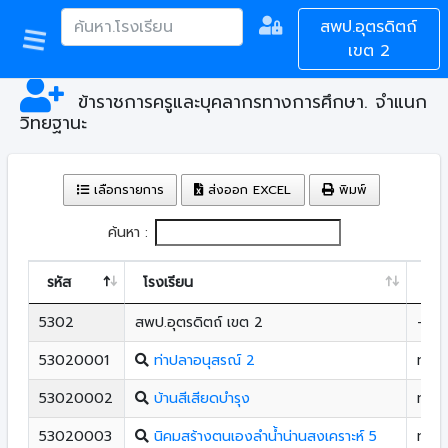
สพป.อุตรดิตถ์
เขต 2
ข้าราชการครูและบุคลากรทางการศึกษา. จำแนก
วิทยฐานะ
เลือกรายการ
ส่งออก EXCEL
พิมพ์
ค้นหา :
รหัส
โรงเรียน
ตำ
5302
สพป.อุตรดิตถ์ เขต 2
-
53020001
ท่าปลาอนุสรณ์ 2
ท่าป
53020002
บ้านสีเสียดบํารุง
ท่าป
53020003
นิคมสร้างตนเองลำน้ำน่านสงเคราะห์ 5
ท่าป