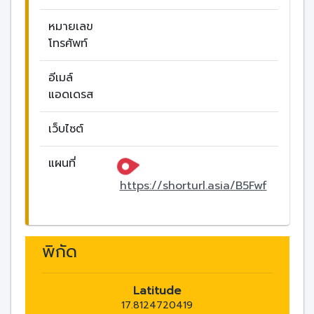
หมายเลข
โทรศัพท์
อีเมล์
แอดเดรส
เว็บไซต์
แผนที่
https://shorturl.asia/B5Fwf
พิกัด
Latitude
17.8124720419