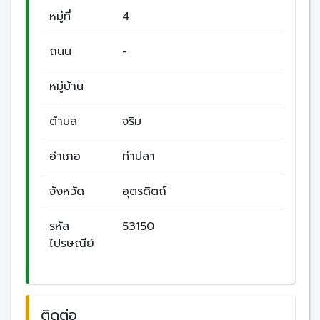
หมู่ที่
4
ถนน
-
หมู่บ้าน
ตำบล
จริม
อำเภอ
ท่าปลา
จังหวัด
อุตรดิตถ์
รหัส
53150
ไปรษณีย์
ติดต่อ